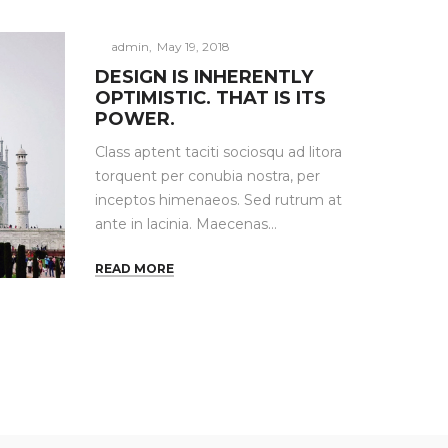
Posted
by
admin
May 19, 2018
on
DESIGN IS INHERENTLY
OPTIMISTIC. THAT IS ITS
POWER.
Class aptent taciti sociosqu ad litora
torquent per conubia nostra, per
inceptos himenaeos. Sed rutrum at
ante in lacinia. Maecenas…
READ MORE