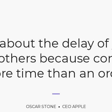
about the delay of
thers because con
re time than an or
OSCAR STONE
CEO APPLE