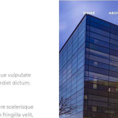
HOME
ABO
que vulputate
erdiet dictum.
e scelerisque
ringilla velit,