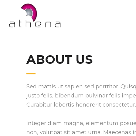
Athena
Athena
ABOUT US
Sed mattis ut sapien sed porttitor. Quis
justo felis, bibendum pulvinar felis imp
Curabitur lobortis hendrerit consectetur.
Integer diam magna, elementum posuer
non, volutpat sit amet urna. Maecenas in f