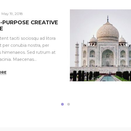
Posted
May 19, 2018
on
I-PURPOSE CREATIVE
E
tent taciti sociosqu ad litora
 per conubia nostra, per
s himenaeos. Sed rutrum at
lacinia. Maecenas…
ORE