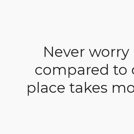
Never worry 
compared to o
place takes mo