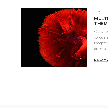
by
admin
MULT
THEM
Class ap
torquent
incepto
ante in 
READ M